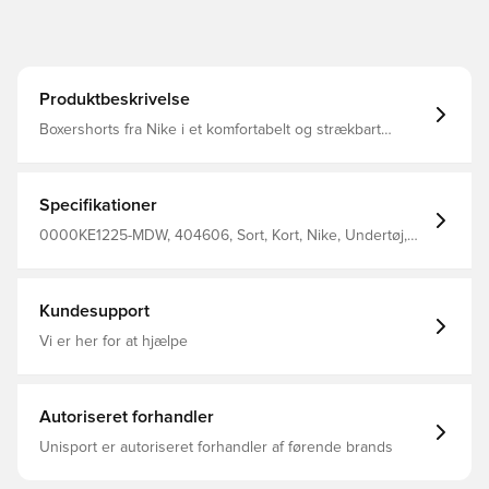
Produktbeskrivelse
Boxershorts fra Nike i et komfortabelt og strækbart
materiale, som er skabt til atleten der altid forsøger, at
være et skridt foran modstanderen Dri-FIT er et åndbart,
hurtigtørrende letvægts materiale, der leder fugt væk fra
kroppen, så du altid holdes tør, komfortabel og fokuseret
Specifikationer
Designet med et 4-vejs stretch, hvilket er med til at øge
fleksibiliteten Tætsiddende pasform 3-Pak Fremstillet i
0000KE1225-MDW, 404606, Sort, Kort, Nike, Undertøj,
86% genanvendt polyester, 10% elastan og 4% polyester.
Forbliv tør, Mænd, Voksne
Kundesupport
Vi er her for at hjælpe
Autoriseret forhandler
Unisport er autoriseret forhandler af førende brands