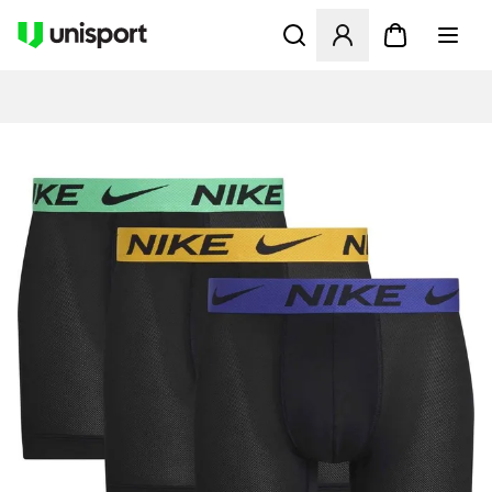
Åbner en Modal til at logge 