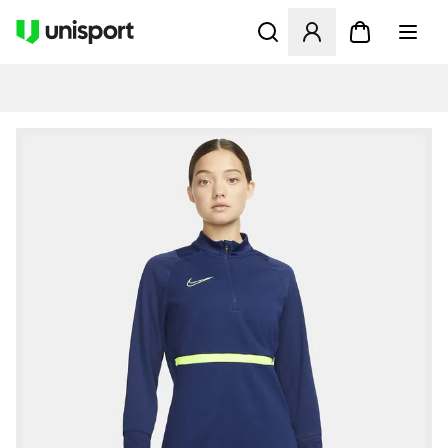
Åbner en Modal til at logge 