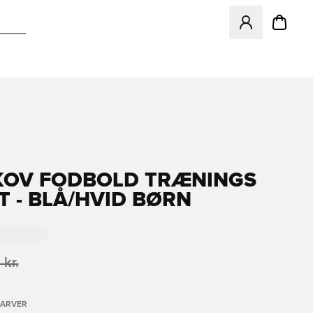
Åbner en Modal ti
OV FODBOLD TRÆNINGS
T - BLÅ/HVID BØRN
 kr.
FARVER