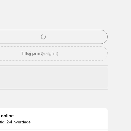
l til at logge ind eller tilmelde dig som medlem
Tilføj print
(valgfrit)
 online
id:
2-4 hverdage