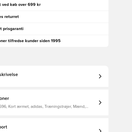
gt ved køb over 699 kr
s returret
t prisgaranti
oner tilfredse kunder siden 1995
krivelse
ioner
96, Kort ærmet, adidas, Træningstrøjer, Mænd,
n, Blå
ort