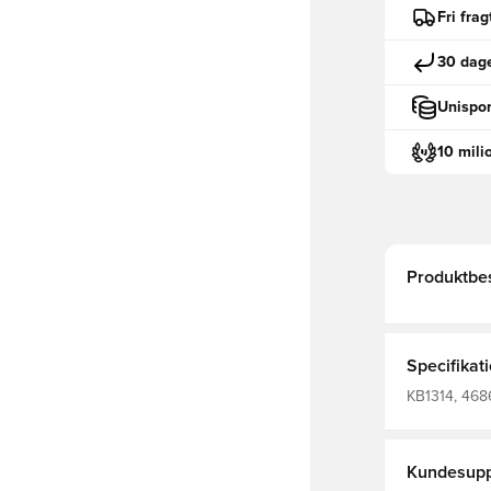
Fri fra
30 dage
Unispor
10 mili
Produktbes
Specifikat
KB1314, 4686
Kvinder, Bør
Kundesupp