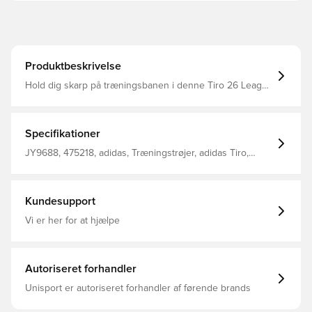
Produktbeskrivelse
Hold dig skarp på træningsbanen i denne Tiro 26 League
træningstop fra adidas. Med sit strømlinede look og
gennemtænkte detaljer bringer denne fodboldtop
professionelt inspireret design til enhver spiller. Kvart
lynlås Mesh-paneler CLIMACOOL-teknologi Slim fit 100%
Specifikationer
genanvendt polyester
JY9688, 475218, adidas, Træningstrøjer, adidas Tiro,
Lange ærmer, Mænd, Sort, Voksne, Uden sok
Kundesupport
Vi er her for at hjælpe
Autoriseret forhandler
Unisport er autoriseret forhandler af førende brands