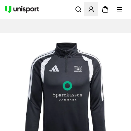
Åbner en Modal til at logge 