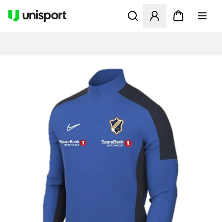
Åbner en Modal til at logge 