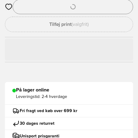
Åbner en Modal til at logge ind eller tilmelde dig som medlem
Tilføj print
(valgfrit)
På lager online
Leveringstid:
2-4 hverdage
Fri fragt ved køb over 699 kr
30 dages returret
Unisport prisgaranti