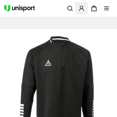
Åbner en Modal til at logge 