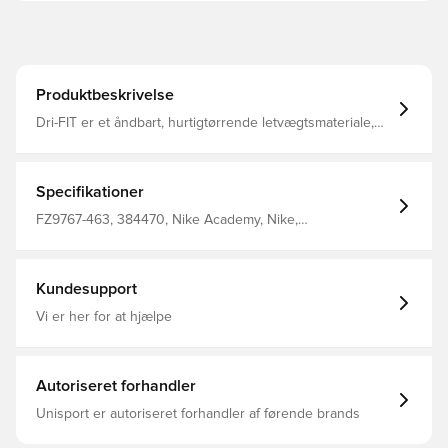
Produktbeskrivelse
Dri-FIT er et åndbart, hurtigtørrende letvægtsmateriale,
der transporterer fugt væk fra din krop og holder dig tør,
komfortabel og fokuseret hele tiden Lynlås i kvart længde
til opretstående krave Fremstillet af 100% polyester.
Specifikationer
FZ9767-463, 384470, Nike Academy, Nike,
Træningstrøjer, Lange ærmer, 100% Polyester, Blå,
Voksne, Mænd
Kundesupport
Vi er her for at hjælpe
Autoriseret forhandler
Unisport er autoriseret forhandler af førende brands