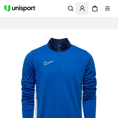
Åbner en Modal til at logge 