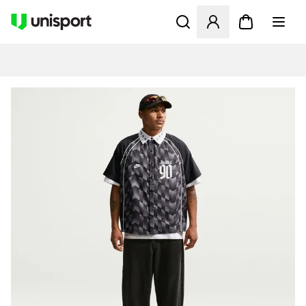
Åbner en Modal til at logge 