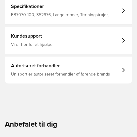
materiale er designet til løbere på alle niveauer, mens
vores UV-beskyttelse betyder, at du kan træne sikkert i
Specifikationer
solen, hvor du er tildækket.
FB7070-100, 352976, Lange ærmer, Træningstrøjer,
Mænd, Nike, Voksne, This Product Is Made With 100%
Recycled Polyester Fibers, Hvid
Kundesupport
Vi er her for at hjælpe
Autoriseret forhandler
Unisport er autoriseret forhandler af førende brands
Anbefalet til dig