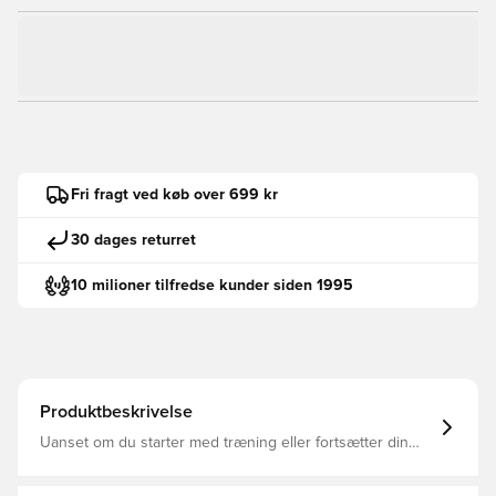
Fri fragt ved køb over 699 kr
30 dages returret
10 milioner tilfredse kunder siden 1995
Produktbeskrivelse
Uanset om du starter med træning eller fortsætter din
daglige program, er denne lette Nike Miler-trøje den
perfekte løbemakker. Det åndbare, svedtransporterende