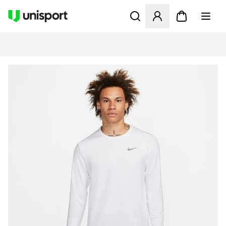
Åbner en Modal til at logge 