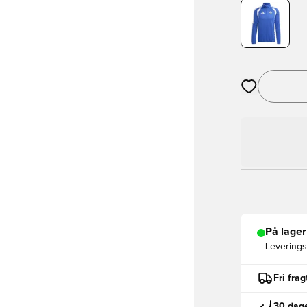
Åbner en Moda
På lager
Leveringst
Fri fra
30 dage