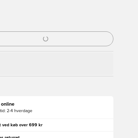
l til at logge ind eller tilmelde dig som medlem
 online
id:
2-4 hverdage
gt ved køb over 699 kr
s returret