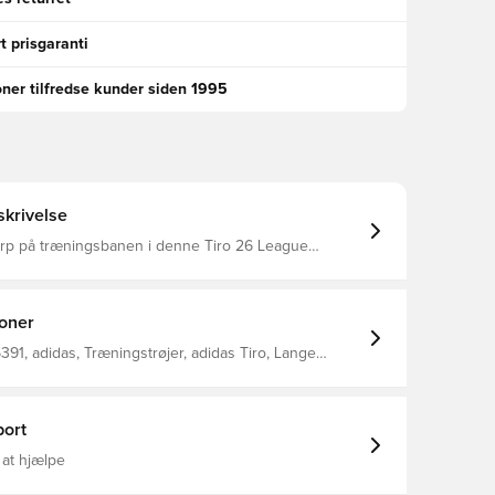
t prisgaranti
oner tilfredse kunder siden 1995
krivelse
arp på træningsbanen i denne Tiro 26 League
 fra adidas. Med sit slanke udseende og
de detaljer bringer denne fodboldtop professionelt
hver spiller. Kvartal lynlås Mesh-indsatser
CLIMACOOL teknologi Slank pasform 100% genanvendt polyester
ioner
91, adidas, Træningstrøjer, adidas Tiro, Lange
, Voksne, Blå, Uden sok
ort
 at hjælpe