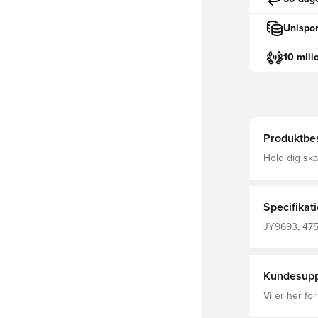
Unispor
10 mili
Produktbes
Hold dig sk
Training Top
tankevækken
inspireret design til en
Specifikat
JY9693, 4753
ærmer, Mænd
Kundesupp
Vi er her for