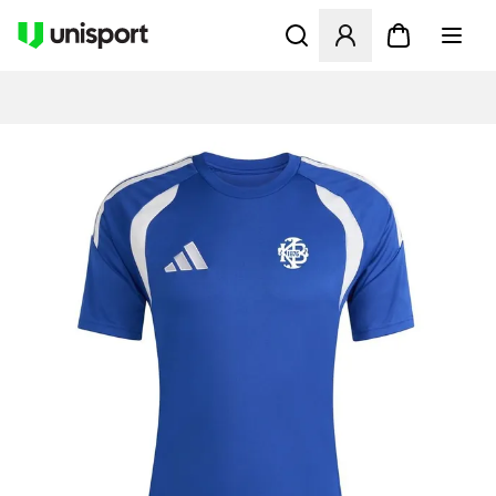
Åbner en Modal til at logge 