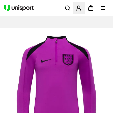
Åbner en Modal til at logge 