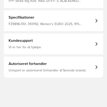
FFF Strike Big Kids' Nike Dri-FIT S, BLACKENED
BLUE/COBALT BLISS/COBALT , M
Specifikationer
FZ9896-551, 393192, Women's EURO 2025, 91%
Polyester 9% Elastane, Nike Strike, Nike, Mænd, Kvinder,
Træningstrøjer, Lange ærmer, Børn, Lilla
Kundesupport
Vi er her for at hjælpe
Autoriseret forhandler
Unisport er autoriseret forhandler af førende brands