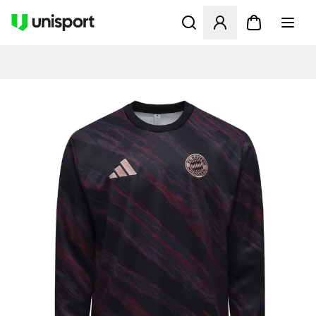
Åbner en Modal til at logge 