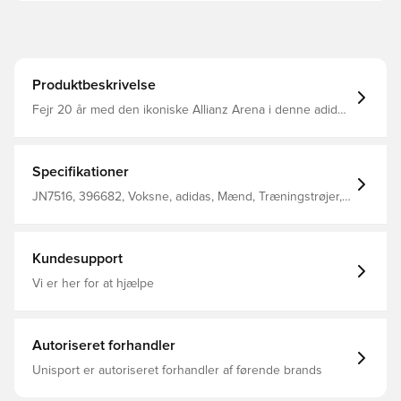
Produktbeskrivelse
Fejr 20 år med den ikoniske Allianz Arena i denne adidas
FC Bayern førkamptop. Med udgangspunkt i klubbens
udebane-look hylder dristig grafik stadionets livlige farver
under aftenkampe. Denne pullover er perfekt til kølige
træningssessioner og holder dig varm med
Specifikationer
dobbeltstrikket stof og lange ærmer. AEROREADY sikrer,
at fugt ikke bryder dit fokus. Slank pasform Crewneck
JN7516, 396682, Voksne, adidas, Mænd, Træningstrøjer,
100% polyester (genanvendt) AEROREADY Tommelhuller
Lange ærmer, Sort
i manchetten
Kundesupport
Vi er her for at hjælpe
Autoriseret forhandler
Unisport er autoriseret forhandler af førende brands