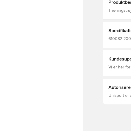
Produktbes
Træningstrøj
behageligt m
Modellen er 
Specifikat
610082-200,
Voksne, Sele
Kundesupp
Vi er her for
Autorisere
Unisport er 