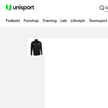
S
Fodbold
Fanshop
Træning
Løb
Lifestyle
Teamsport