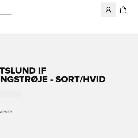
Åbner en Modal ti
TSLUND IF
NGSTRØJE - SORT/HVID
FARVER