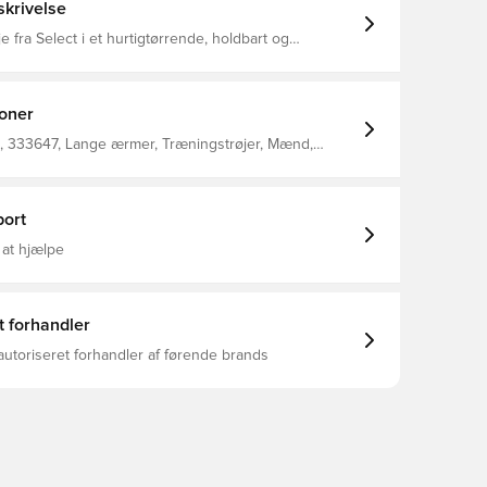
krivelse
e fra Select i et hurtigtørrende, holdbart og
ateriale, som giver fuld komfort hele dagen lang
lavet med et elastisk bånd i siden, som er med til at
øge fleksibiliteten Regular fit Fremstillet i 100% polyester.
ioner
 333647, Lange ærmer, Træningstrøjer, Mænd,
ct, Sort
ort
 at hjælpe
t forhandler
autoriseret forhandler af førende brands