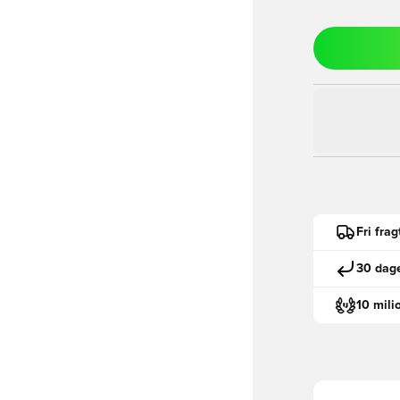
Fri fra
30 dage
10 mili