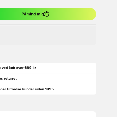
Påmind mig
gt ved køb over 699 kr
s returret
oner tilfredse kunder siden 1995