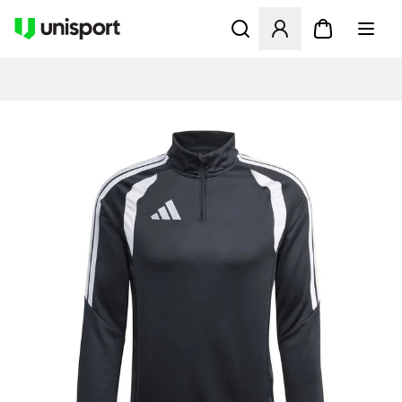
Åbner en Modal til at logge 