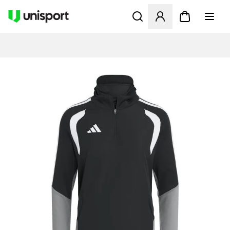
Åbner en Modal til at logge 