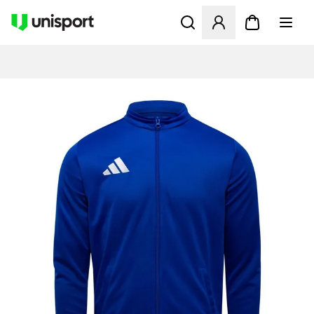
Åbner en Modal til at logge 