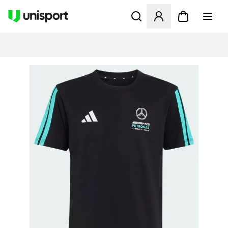
Åbner en Modal til at logge 