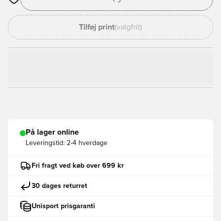
Åbner en Modal til at logge ind eller tilmelde dig som medlem
Tilføj print
(valgfrit)
På lager online
Leveringstid:
2-4 hverdage
Fri fragt ved køb over 699 kr
30 dages returret
Unisport prisgaranti