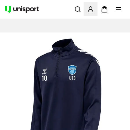
Åbner en Modal til at logge 