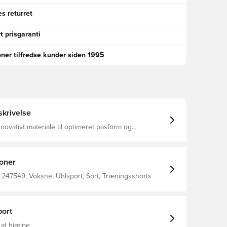
s returret
t prisgaranti
oner tilfredse kunder siden 1995
krivelse
nnovativt materiale til optimeret pasform og
t Udviklet til at bevæge sig med din krop RES Zone:
Speciel modstandszone for mindre slid 91% polester 9% elastan
ioner
247549, Voksne, Uhlsport, Sort, Træningsshorts
ort
 at hjælpe