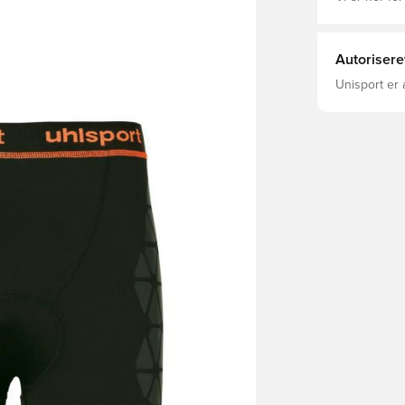
Autorisere
Unisport er 