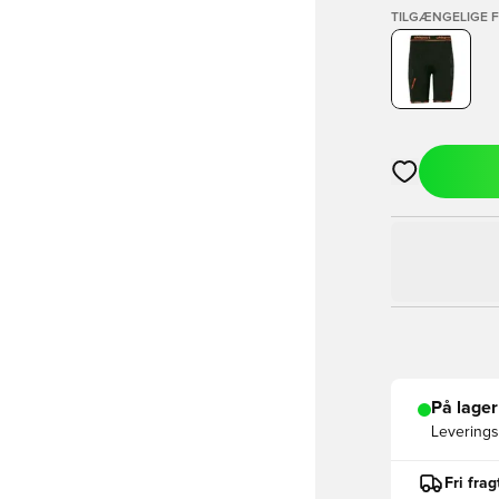
TILGÆNGELIGE 
Åbner en Moda
På lager
Leveringst
Fri fra