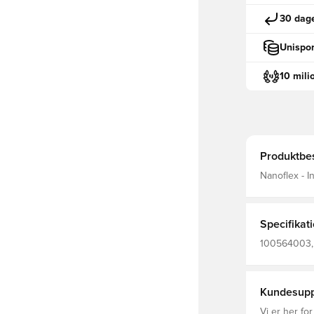
30 dage
Unispor
10 mili
Produktbes
Nanoflex - I
fleksibilite
Specifikat
100564003, 
Kundesupp
Vi er her for