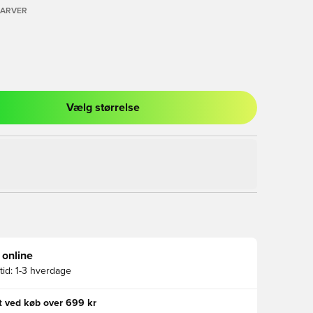
FARVER
Vælg størrelse
l til at logge ind eller tilmelde dig som medlem
 online
id:
1-3 hverdage
gt ved køb over 699 kr