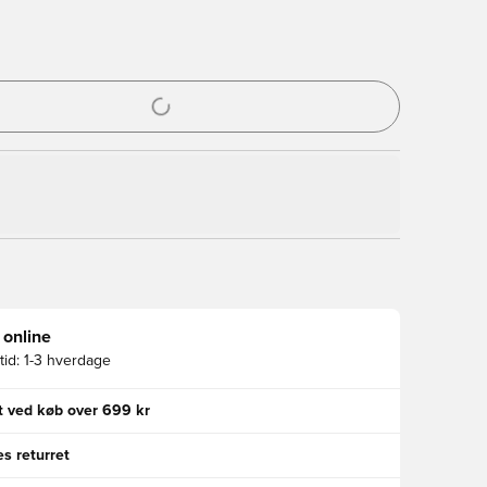
l til at logge ind eller tilmelde dig som medlem
 online
id:
1-3 hverdage
gt ved køb over 699 kr
s returret