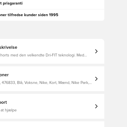
t prisgaranti
oner tilfredse kunder siden 1995
krivelse
shorts med den velkendte Dri-FIT teknologi. Med
kan justeres. Lavet i 100 % polyester.
produktet med to bogstaver eller to tal. Perfekt til
er nummer.
ioner
476833, Blå, Voksne, Nike, Kort, Mænd, Nike Park,
æt, This Product Is Made With 100% Recycled
ibers, Træningsshorts, Uden sok
ort
 at hjælpe