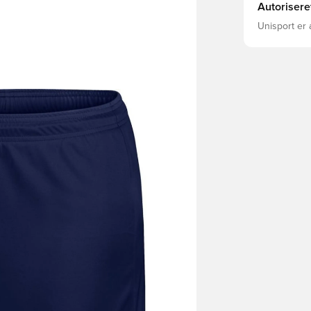
Autorisere
Unisport er 