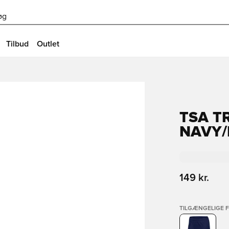
øg
Tilbud
Outlet
TSA T
NAVY/
149 kr.
TILGÆNGELIGE 