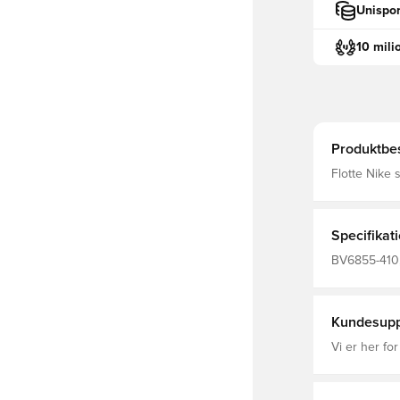
Unispor
10 mili
Produktbes
Flotte Nike 
elastik i livet, så de 
Personaliser 
initialer ell
Specifikat
BV6855-410, 
Hjemmebanes
Polyester F
Kundesupp
Vi er her for