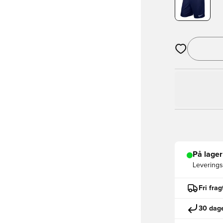
Åbner en Moda
På lager
Leveringst
Fri fra
30 dage