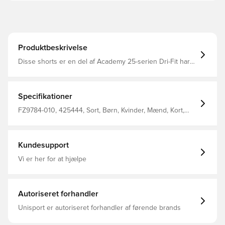
Produktbeskrivelse
Disse shorts er en del af Academy 25-serien Dri-Fit har
et åndbart, hurtigtørrende letvægtsmateriale, der leder
fugt væk fra kroppen, så du altid holdes tør og behagelig
Fremstillet af 100% polyester
Specifikationer
FZ9784-010, 425444, Sort, Børn, Kvinder, Mænd, Kort,
Træningsshorts, Nike, Nike Academy, 100% Polyester
Kundesupport
Vi er her for at hjælpe
Autoriseret forhandler
Unisport er autoriseret forhandler af førende brands