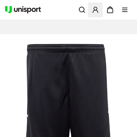
Åbner en Modal til at logge 