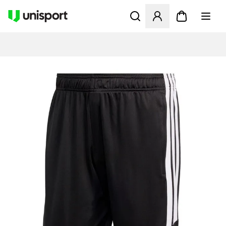
Åbner en Modal til at logge 