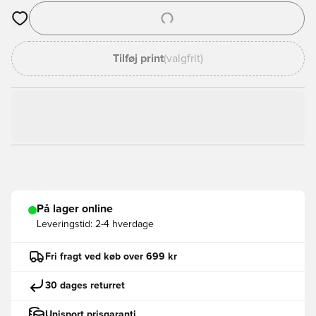
Åbner en Modal til at logge ind eller tilmelde dig som medlem
Tilføj print
(valgfrit)
På lager online
Leveringstid:
2-4 hverdage
Fri fragt ved køb over 699 kr
30 dages returret
Unisport prisgaranti