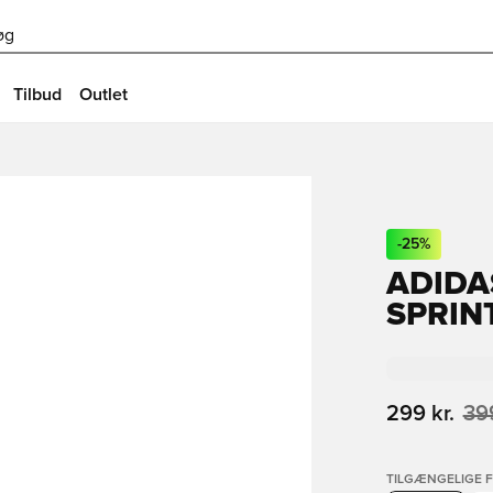
øg
Tilbud
Outlet
-
25
%
ADIDA
SPRIN
299 kr.
399
TILGÆNGELIGE 