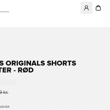
Åbner en Modal ti
S ORIGINALS SHORTS
TER - RØD
 kr.
FARVER