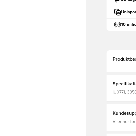
Unispor
10 mili
Produktbes
Specifikat
IU0771, 3959
Mænd, Voksn
Kundesupp
Vi er her for