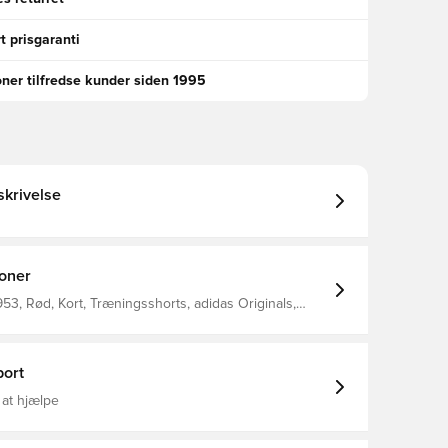
t prisgaranti
oner tilfredse kunder siden 1995
krivelse
ioner
53, Rød, Kort, Træningsshorts, adidas Originals,
e, adidas Originals
ort
 at hjælpe