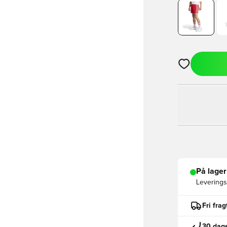
Åbner en Moda
På lager
Leveringst
Fri fra
30 dage