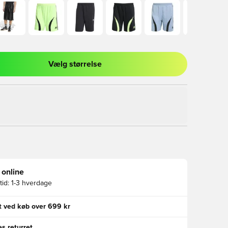
Vælg størrelse
l til at logge ind eller tilmelde dig som medlem
 online
id:
1-3 hverdage
gt ved køb over 699 kr
s returret