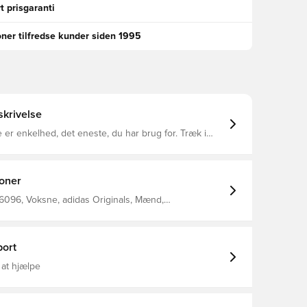
t prisgaranti
oner tilfredse kunder siden 1995
krivelse
er enkelhed, det eneste, du har brug for. Træk i
-shorts i bomuld, og mærk komforten omkring dig.
stil kræver go-to lethed, leverer disse shorts.
asform Elastisk talje med løbesnor Hovedmateriale:
 / Lommer: 100% Bomuld Sidelommer Indeholder
ioner
 genanvendt indhold
096, Voksne, adidas Originals, Mænd,
ts, Kort, Grå
ort
 at hjælpe