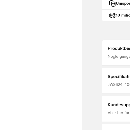
Unispor
10 mili
Produktbes
Nogle gange 
disse adidas
Når hverdags
Almindelig p
100% Bomuld
Specifikat
mindst 70 %
JW8624, 406
Træningsshor
Kundesupp
Vi er her for