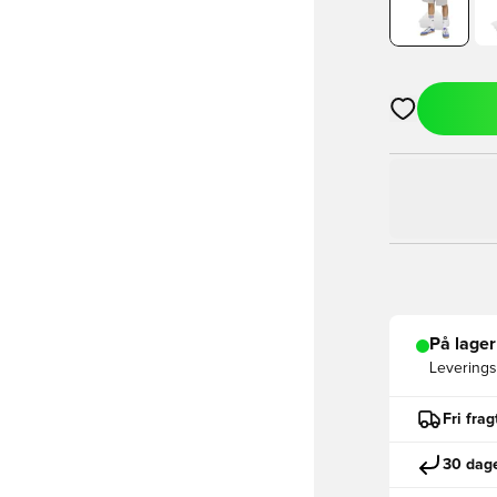
Åbner en Moda
På lager
Leveringst
Fri fra
30 dage