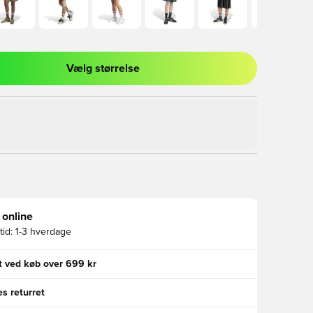
Vælg størrelse
l til at logge ind eller tilmelde dig som medlem
 online
id:
1-3 hverdage
gt ved køb over 699 kr
s returret