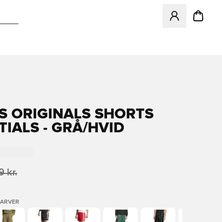
Åbner en Modal ti
S ORIGINALS SHORTS
TIALS - GRÅ/HVID
 kr.
FARVER