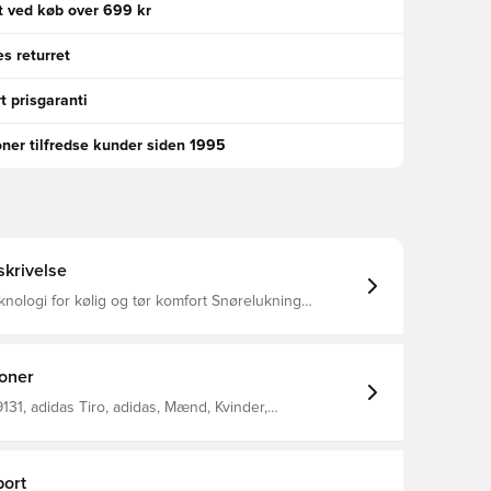
gt ved køb over 699 kr
s returret
t prisgaranti
oner tilfredse kunder siden 1995
krivelse
knologi for kølig og tør komfort Snørelukning
struktion Mellemhøj talje Normal pasform 100%
polyester
ioner
31, adidas Tiro, adidas, Mænd, Kvinder,
ts, Kort, Børn, Grøn
ort