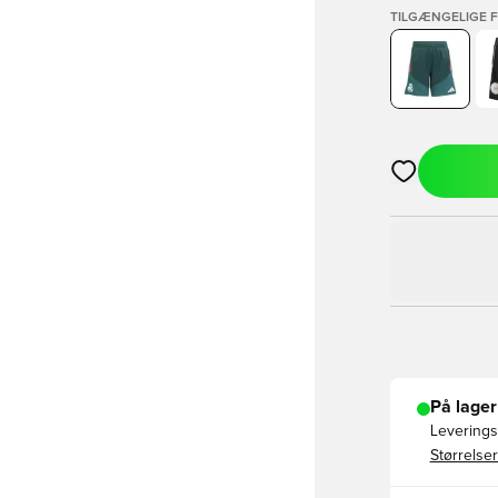
TILGÆNGELIGE 
Åbner en Moda
På lager
Leveringst
Størrelser