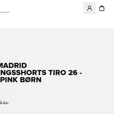
Åbner en Modal ti
MADRID
NGSSHORTS TIRO 26 -
PINK BØRN
 kr.