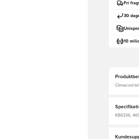
Fri fra
30 dage
Unispor
10 mili
Produktbes
Climacool-te
Interlock-kon
genanvendt 
Specifikat
KB6336, 4691
Træningsshor
Kundesupp