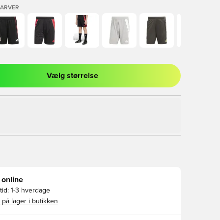
FARVER
Vælg størrelse
l til at logge ind eller tilmelde dig som medlem
 online
id:
1-3 hverdage
 på lager i butikken