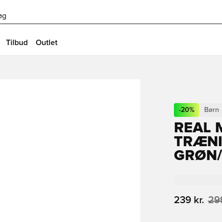
øg
Tilbud
Outlet
-
20
%
Børn
REAL 
TRÆNI
GRØN/
239 kr.
299