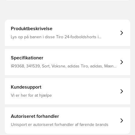
Produktbeskrivelse
Lys op på banen i disse Tiro 24-fodboldshorts i
juniorstørrelse fra adidas. De er designet til at håndtere
spil med den højeste intensitet og har
fugttransporterende AEROREADY, så du kan føle dig frisk
helt til sidste fløjt. Disse 3-Stripes i siderne og det
Specifikationer
broderede 3 Bar-logo giver en finish, der er dit spil
værdig. Almindelig pasform Elastisk talje med løbesnor
IR9368, 341539, Sort, Voksne, adidas Tiro, adidas, Mænd,
Interlock af 100 % genanvendt polyester AEROREADY
Træningsshorts, Kort
Kundesupport
Vi er her for at hjælpe
Autoriseret forhandler
Unisport er autoriseret forhandler af førende brands