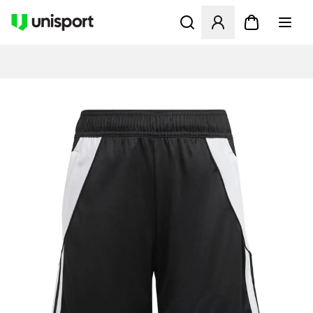
Åbner en Modal til at logge 