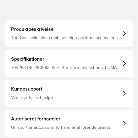
Produktbeskrivelse
The Goal collection combines high-performance materials
with modern design to keep your team prepared for the
demands of the game at every level.
Specifikationer
704263 06, 250393, Kort, Børn, Træningsshorts, PUMA,
Blå, Main Material 1, 100% Polyester - Interlock - 137.00
G/M² - Piece Dyed - Chemical- Wicking (Midori), Finish,
Bio-Based Wicking Finish - Drycell (Fun/001)
Kundesupport
Vi er her for at hjælpe
Autoriseret forhandler
Unisport er autoriseret forhandler af førende brands