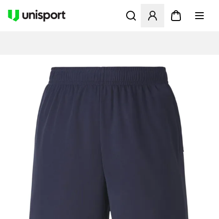
Åbner en Modal til at logge 