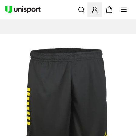
Åbner en Modal til at logge 