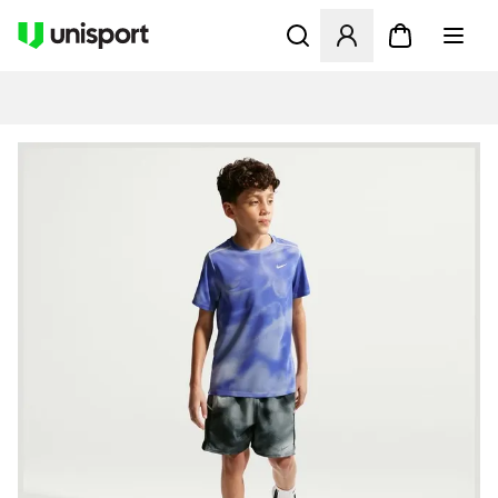
Åbner en Modal til at logge 