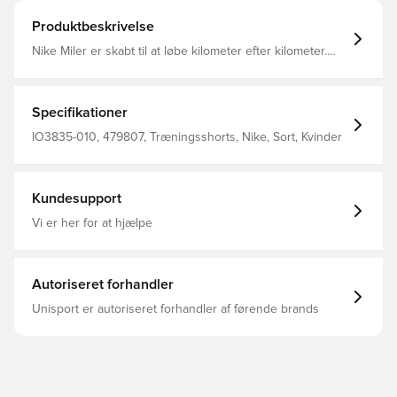
Produktbeskrivelse
Nike Miler er skabt til at løbe kilometer efter kilometer.
Dri-FIT transporterer sveden væk og hjælper med at
holde dig komfortabel, og letvægtsmaterialet lader dig
fokusere på opgaven, ikke tøjet. Håndlommer holder dine
vigtige småting inden for rækkevidde, og et snoretræk
Specifikationer
giver dig mulighed for at stramme op, når du er klar til at
løbe videre.
IO3835-010, 479807, Træningsshorts, Nike, Sort, Kvinder
Kundesupport
Vi er her for at hjælpe
Autoriseret forhandler
Unisport er autoriseret forhandler af førende brands