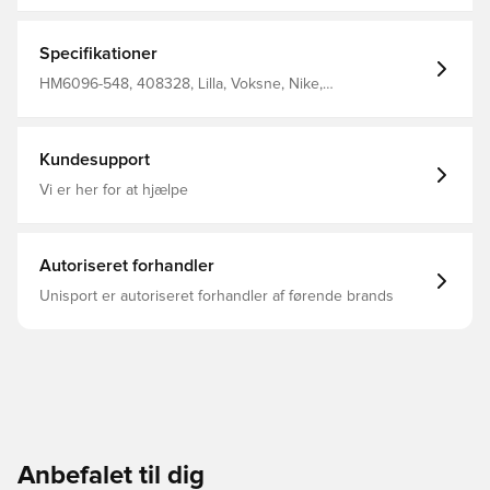
tør og behagelig Drop-in-lomme på den korte liner, der
passer til et kort eller en nøgle Bløde sømme på den
korte liner hjælper med at reducere gnidning 100%
Specifikationer
polyester
HM6096-548, 408328, Lilla, Voksne, Nike,
Træningsshorts, Kort, This Product Is Made With At Least
75% Recycled Polyester Fibers, Kvinder
Kundesupport
Vi er her for at hjælpe
Autoriseret forhandler
Unisport er autoriseret forhandler af førende brands
Anbefalet til dig