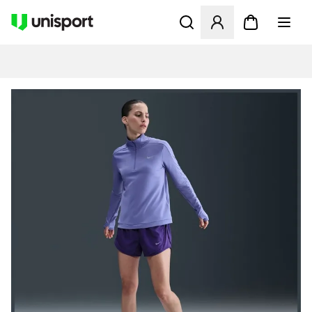
Åbner en Modal til at logge 