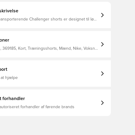
krivelse
ansporterende Challenger shorts er designet til løb,
yoga Lommer hjælper med at holde små ting tæt på,
øgler eller kort Baglomme stor nok til at rumme de
fleste telefoner 100% polyester
ioner
 369185, Kort, Træningsshorts, Mænd, Nike, Voksne,
 Is Made With At Least 75% Recycled Polyester
s
ort
 at hjælpe
t forhandler
autoriseret forhandler af førende brands