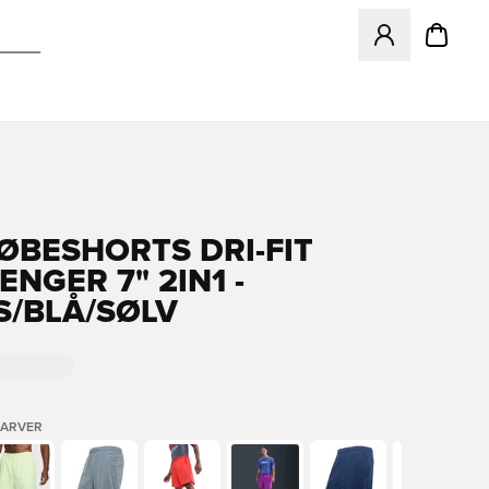
Åbner en Modal ti
LØBESHORTS DRI-FIT
NGER 7" 2IN1 -
S/BLÅ/SØLV
FARVER