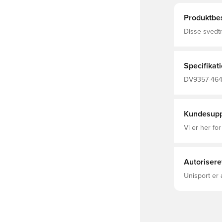
Produktbes
Disse svedtr
træning og 
såsom dine n
Specifikat
DV9357-464,
This Product
Fibers, Turki
Kundesupp
Vi er her for
Autorisere
Unisport er 