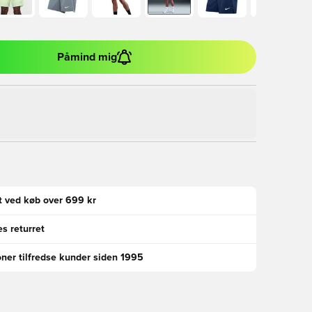
Påmind mig
gt ved køb over 699 kr
s returret
oner tilfredse kunder siden 1995