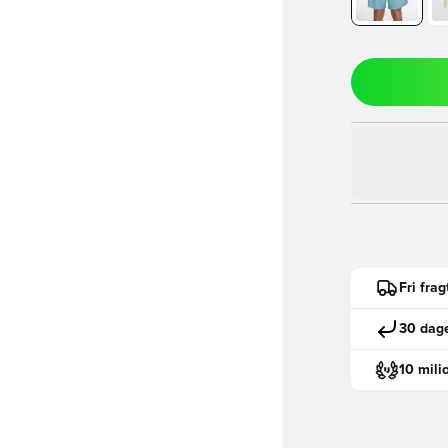
Fri fra
30 dage
10 mili