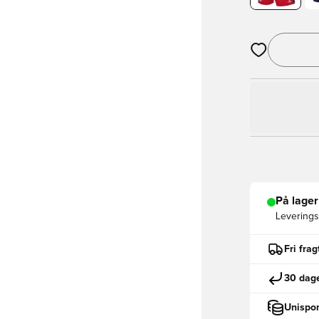
Åbner en Moda
På lager
Leveringst
Fri fra
30 dage
Unispor