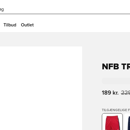
øg
Tilbud
Outlet
NFB T
189 kr.
229
TILGÆNGELIGE 