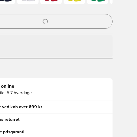
l til at logge ind eller tilmelde dig som medlem
 online
id:
5-7 hverdage
gt ved køb over 699 kr
s returret
t prisgaranti