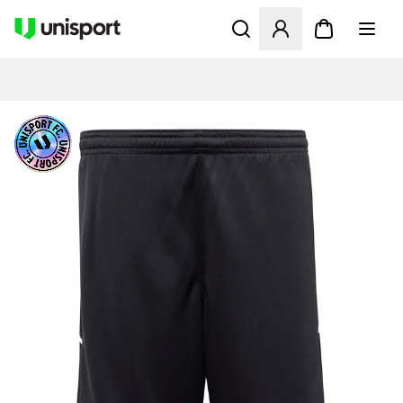
Åbner en Modal til at logge 