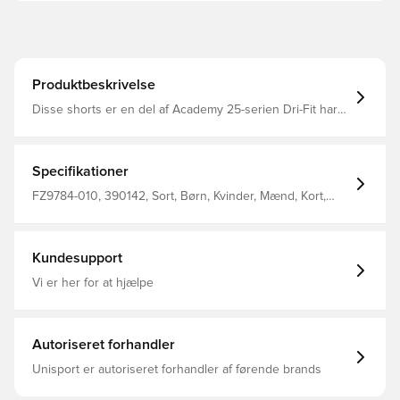
Produktbeskrivelse
Disse shorts er en del af Academy 25-serien Dri-Fit har
et åndbart, hurtigtørrende letvægtsmateriale, der leder
fugt væk fra kroppen, så du altid holdes tør og behagelig
Fremstillet af 100% polyester
Specifikationer
FZ9784-010, 390142, Sort, Børn, Kvinder, Mænd, Kort,
Træningsshorts, Nike, Nike Academy, 100% Polyester
Kundesupport
Vi er her for at hjælpe
Autoriseret forhandler
Unisport er autoriseret forhandler af førende brands