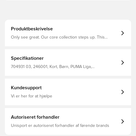
Produktbeskrivelse
Only see great. Our core collection steps up. This
collection is for those that enjoy the battle as much as
the win. A re-designed fit for high performances and
perfect wearability. For your best off pitch comfort and
the greates on pitch matches.
Specifikationer
704931 03, 246001, Kort, Børn, PUMA Liga,
Træningsshorts, PUMA, Sort, Main Material 1: 100%
Polyester Recycled - Interlock - 140.00 G/M² - Piece Dyed
- Chemical- Wicking (Bio-Based) - Drycell (Fun/001)
Kundesupport
Vi er her for at hjælpe
Autoriseret forhandler
Unisport er autoriseret forhandler af førende brands