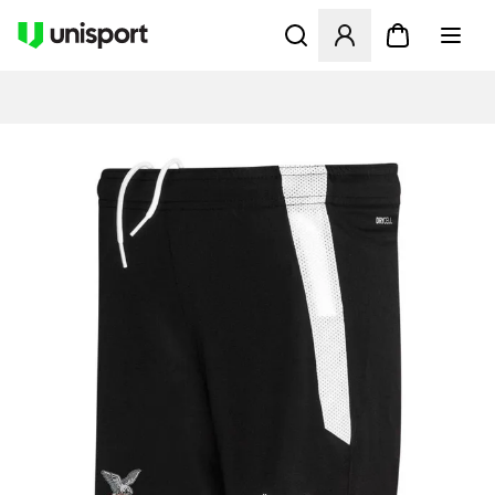
Åbner en Modal til at logge 