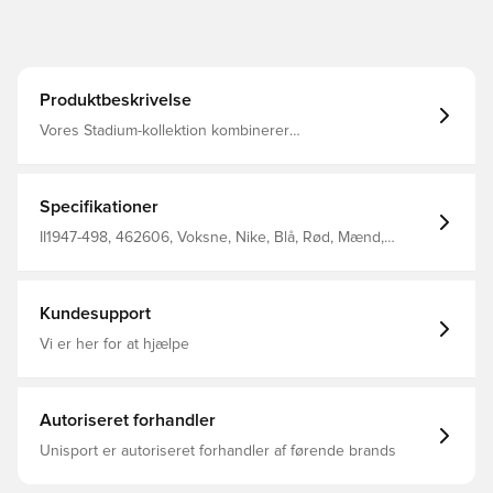
Produktbeskrivelse
Vores Stadium-kollektion kombinerer
replikadesigndetaljer med svedtransporterende
teknologi, der giver dig et kampklart look, som er
inspireret af dit yndlingshold.
Specifikationer
II1947-498, 462606, Voksne, Nike, Blå, Rød, Mænd,
Træningsshorts, Hjemmebanesæt, Kort, 2026/27
Kundesupport
Vi er her for at hjælpe
Autoriseret forhandler
Unisport er autoriseret forhandler af førende brands