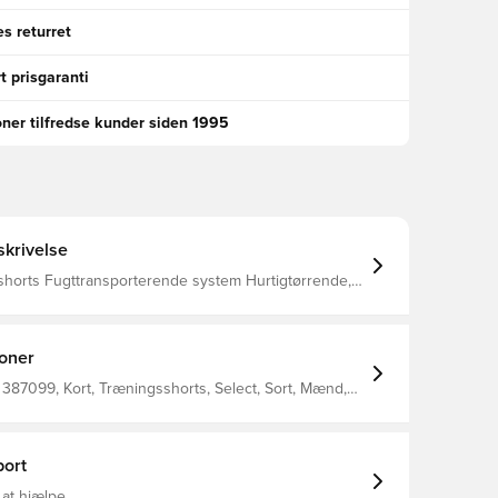
s returret
t prisgaranti
oner tilfredse kunder siden 1995
krivelse
shorts Fugttransporterende system Hurtigtørrende,
et 100% genanvendt polyester
ioner
387099, Kort, Træningsshorts, Select, Sort, Mænd,
ksne
ort
 at hjælpe