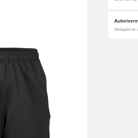
Autorisere
Unisport er 