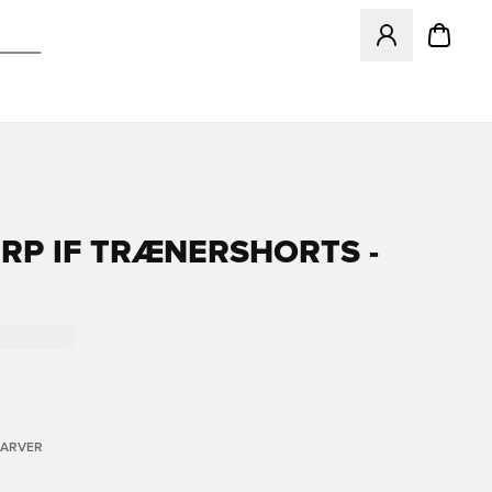
Åbner en Modal ti
RP IF TRÆNERSHORTS -
FARVER