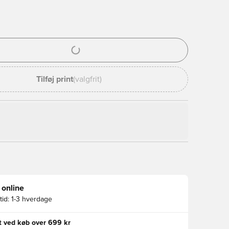
l til at logge ind eller tilmelde dig som medlem
Tilføj print
(valgfrit)
 online
id:
1-3 hverdage
gt ved køb over 699 kr