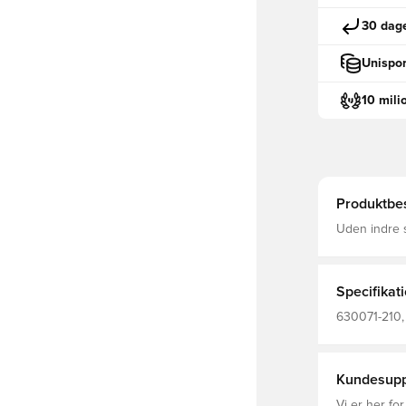
30 dage
Unispor
10 mili
Produktbes
Uden indre 
åndbar og l
Specifikat
630071-210, 
Kvinder, Vo
Kundesupp
Vi er her for