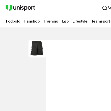
S
Fodbold
Fanshop
Træning
Løb
Lifestyle
Teamsport