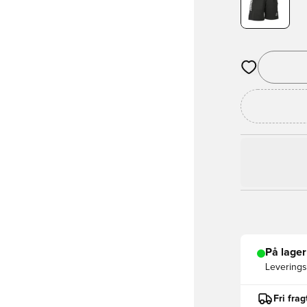
Åbner en Moda
På lager
Leveringst
Fri fra