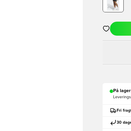
Åbner en Moda
På lager
Leveringst
Fri fra
30 dage