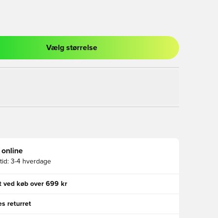
Vælg størrelse
l til at logge ind eller tilmelde dig som medlem
 online
id:
3-4 hverdage
gt ved køb over 699 kr
s returret