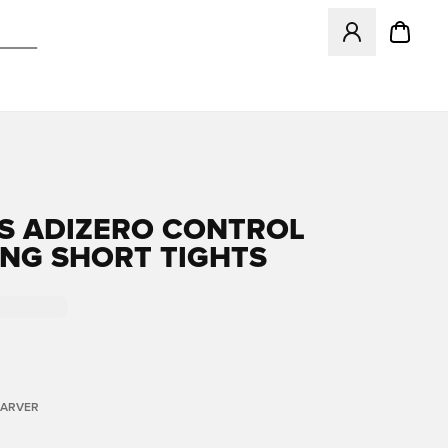
Åbner en Modal ti
S ADIZERO CONTROL
NG SHORT TIGHTS
FARVER