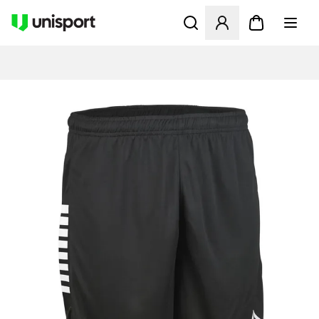
Åbner en Modal til at logge 