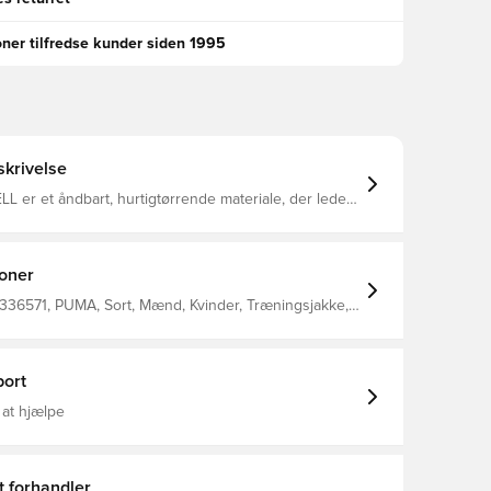
oner tilfredse kunder siden 1995
krivelse
 er et åndbart, hurtigtørrende materiale, der leder
 kroppen, så du altid holdes tør og komfortabel
en har fuld lynlås og kan lynes helt op til halsen
t Fremstillet i 100% polyester.
ioner
336571, PUMA, Sort, Mænd, Kvinder, Træningsjakke,
Unisex'S Jacket 100% Recycle Polyester
ort
 at hjælpe
t forhandler