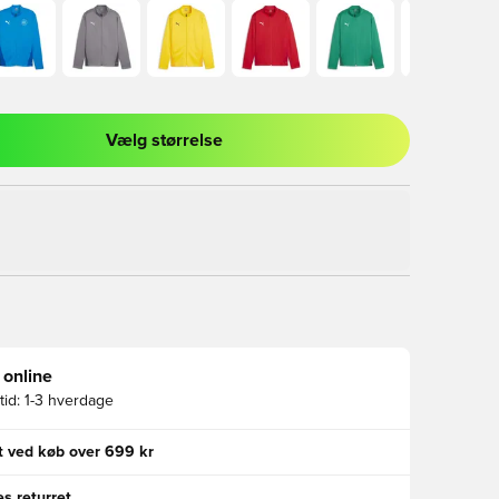
Vælg størrelse
l til at logge ind eller tilmelde dig som medlem
 online
id:
1-3 hverdage
gt ved køb over 699 kr
s returret