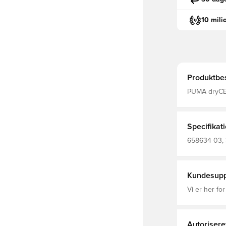
10 mili
Produktbes
PUMA dryCELL
fugt væk fra
Træningsjakk
Slim fi
Specifikat
658634 03, 
Lange ærmer, Børn, 
(Knitted)
Kundesupp
Vi er her for
Autorisere