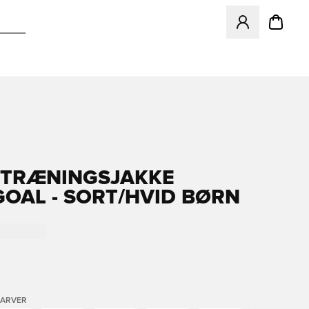
Åbner en Modal ti
TRÆNINGSJAKKE
OAL - SORT/HVID BØRN
FARVER