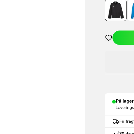
Åbner en Moda
På lager
Leveringst
Fri fra
30 dage