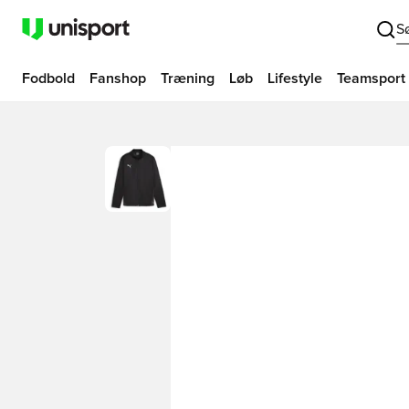
S
Fodbold
Fanshop
Træning
Løb
Lifestyle
Teamsport