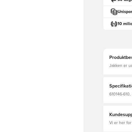
Unispor
10 mili
Produktbes
Jakken er ud
dine ting De
der sømløst 
Hold dig kom
mod element
Specifikat
610146-610,
Træningsjakk
Kundesupp
Vi er her for