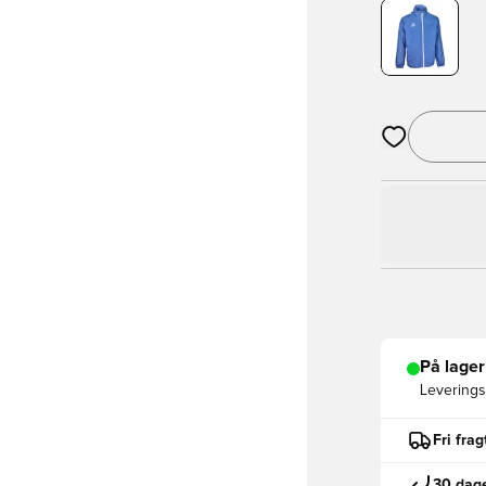
Åbner en Moda
På lager
Leveringst
Fri fra
30 dage