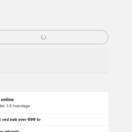
l til at logge ind eller tilmelde dig som medlem
 online
id:
1-3 hverdage
gt ved køb over 699 kr
s returret