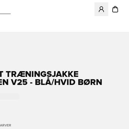
Åbner en Modal ti
T TRÆNINGSJAKKE
EN V25 - BLÅ/HVID BØRN
FARVER