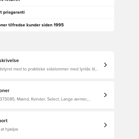
t prisgaranti
oner tilfredse kunder siden 1995
krivelse
styret med to praktiske sidelommer med lynlås til
t innovative design inkluderer en skjult hættetrøje,
gemmes væk inde i kraven for ekstra alsidighed
fortabel med ventilation på bagsiden og beskyttet
erne med det vindafvisende design Jakken er lavet
ioner
med rib-stop vævning 100% genanvendt polyester
 373085, Mænd, Kvinder, Select, Lange ærmer,
e, Børn, Blå
ort
 at hjælpe