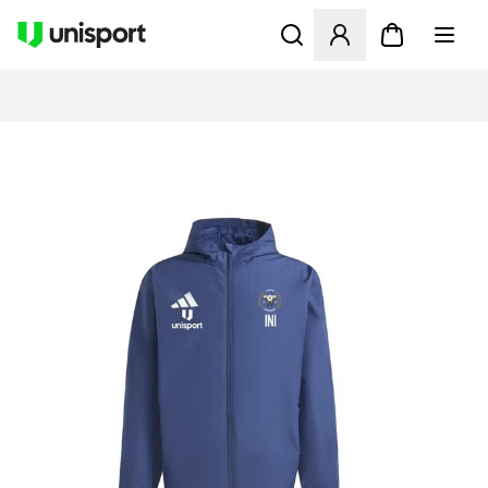
Åbner en Modal til at logge 