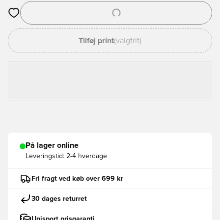
Åbner en Modal til at logge ind eller tilmelde dig som medlem
Tilføj print
(valgfrit)
På lager online
Leveringstid:
2-4 hverdage
Fri fragt ved køb over 699 kr
30 dages returret
Unisport prisgaranti