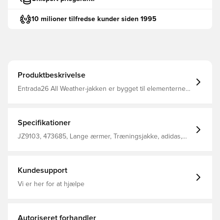
10 milioner tilfredse kunder siden 1995
Produktbeskrivelse
Entrada26 All Weather-jakken er bygget til elementerne
og holder dig fokuseret, når vejret skifter. Designet til
fodboldspillere, der ikke lader forholdene stoppe dem,
giver den dækning uden distraktion. Fuld lynlås midt
foran Normal pasform 100% genanvendt polyester
Specifikationer
JZ9103, 473685, Lange ærmer, Træningsjakke, adidas,
adidas Entrada, Blå, Børn
Kundesupport
Vi er her for at hjælpe
Autoriseret forhandler