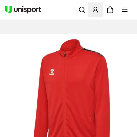
Åbner en Modal til at logge 