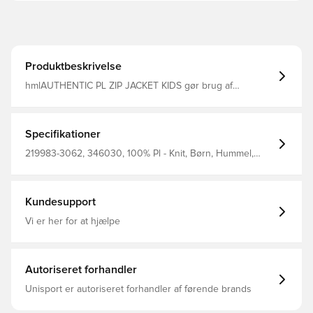
Produktbeskrivelse
hmlAUTHENTIC PL ZIP JACKET KIDS gør brug af
genanvendt polyester til trøjens behagelige
jacquardstrikkede stof. Denne hummel trøje har en høj
krave med lynlås fortil, sidelommer med lynlås og ribkant
på ærmerne til at holde dem varme. BEECOOL® teknologi
Specifikationer
i denne åndbare trøje holder dit barn tørt og nedkølet
under træning med fremragende hurtigtørrende
219983-3062, 346030, 100% Pl - Knit, Børn, Hummel,
egenskaber. Klassiske hummel vinkler og et printet logo
Rød, Mænd, Kvinder, Træningsjakke, Lange ærmer
på brystet fuldender det stilfulde design.
Kundesupport
Vi er her for at hjælpe
Autoriseret forhandler
Unisport er autoriseret forhandler af førende brands