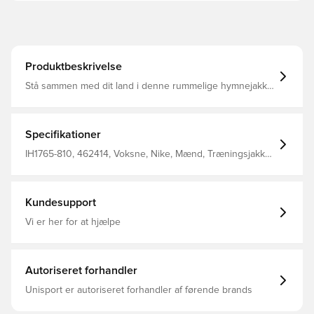
Produktbeskrivelse
Stå sammen med dit land i denne rummelige hymnejakke
Udformet med mellemvægts dobbeltlags mesh, forbedrer
det luftstrømmen for at holde dig kølig i varmt vejr Nike
Dri-FIT-teknologien fjerner sved fra din hud for hurtigere
fordampning og hjælper dig med at holde dig tør og
Specifikationer
behagelig Gennemsigtigt design giver dig mulighed for at
vise din trøje nedenunder Lynlås i fuld længde
IH1765-810, 462414, Voksne, Nike, Mænd, Træningsjakke,
Lynlåslommer Lavet af: 100% polyester.
Lange ærmer, VM, Orange
Kundesupport
Vi er her for at hjælpe
Autoriseret forhandler
Unisport er autoriseret forhandler af førende brands