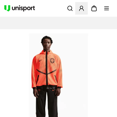
Åbner en Modal til at logge 