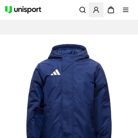
Åbner en Modal til at logge 