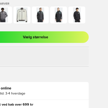
FARVER
Vælg størrelse
l til at logge ind eller tilmelde dig som medlem
 online
id:
3-4 hverdage
gt ved køb over 699 kr