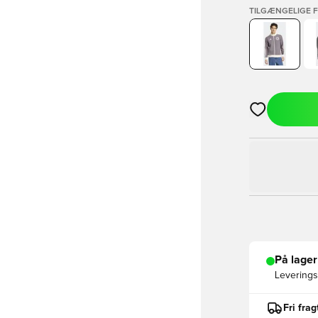
TILGÆNGELIGE 
Åbner en Moda
På lager
Leveringst
Fri fra