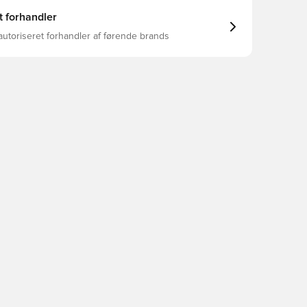
00% Genbrugs) / Ribdel: 94% Polyester(100%
 6% Elastan Almindelig længde Særligt vævet mærke
t forhandler
 Opretstående krave
autoriseret forhandler af førende brands