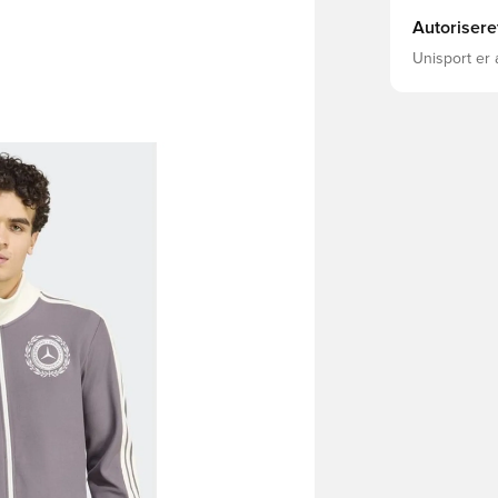
Polyester(1
Genbrugs) /
Autorisere
ved sømmen
Unisport er 