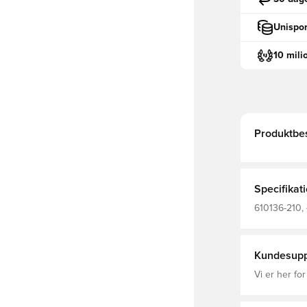
Unispor
10 mili
Produktbes
Specifikat
610136-210, 
Mænd, Kvind
Kundesupp
Vi er her for