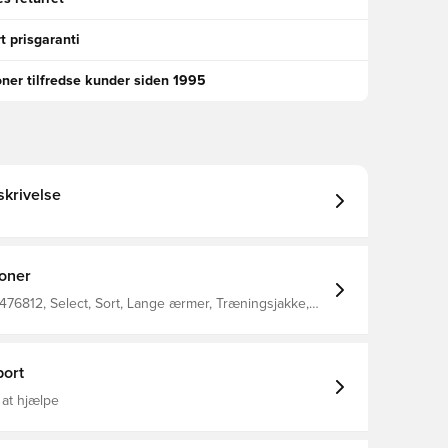
t prisgaranti
oner tilfredse kunder siden 1995
krivelse
ioner
476812, Select, Sort, Lange ærmer, Træningsjakke,
er, Voksne
ort
 at hjælpe