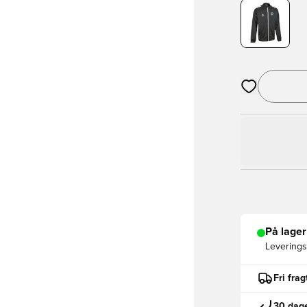
Åbner en Moda
På lager
Leveringst
Fri fra
30 dage