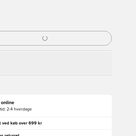
l til at logge ind eller tilmelde dig som medlem
 online
id:
2-4 hverdage
gt ved køb over 699 kr
s returret