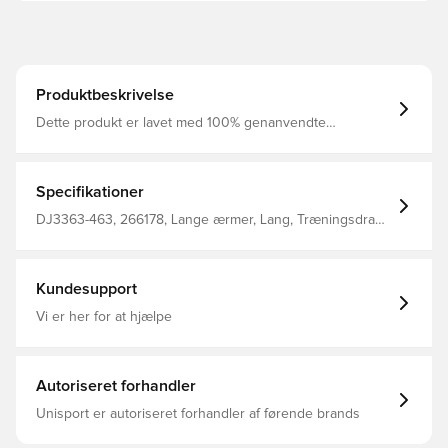
Produktbeskrivelse
Dette produkt er lavet med 100% genanvendte
polyesterfibre Træningsdragten er lavet i det unikke Dri-
FIT materiale som transporterer sveden væk fra kroppen,
og holder huden afkølet Sidelommer med lynlås giver
mulighed for sikker opbevaring af personlige ejendele
Specifikationer
Standard fit Fremstillet i 100% polyester.
DJ3363-463, 266178, Lange ærmer, Lang, Træningsdragt,
Mænd, Blå, Nike, Børn, This Product Is Made With 100%
Recycled Polyester Fibers
Kundesupport
Vi er her for at hjælpe
Autoriseret forhandler
Unisport er autoriseret forhandler af førende brands