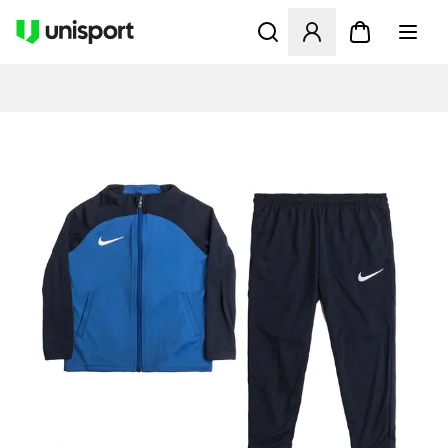
Åbner en Modal til at logge 