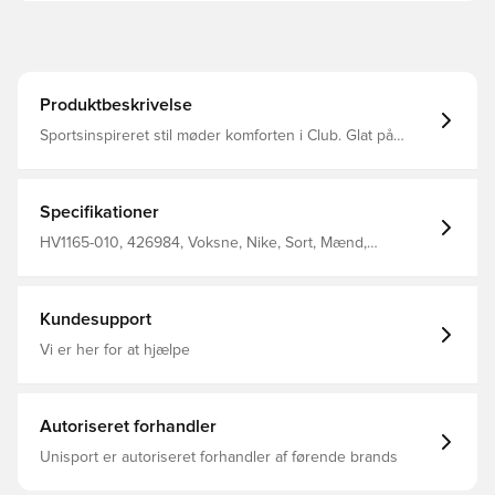
Produktbeskrivelse
Sportsinspireret stil møder komforten i Club. Glat på
ydersiden, børstet blød på indersiden, denne lette fleece
er et let lag, når du vil have lidt ekstra varme
Standardpasformen føles afslappet gennem kroppen,
sædet og lårene Jakke i pullover-stil har hætte med snor
Specifikationer
og lomme Bukserne har elastisk linning med snor og
håndlommer Lavet af: Top: Krop: 80% bomuld/ 20%
HV1165-010, 426984, Voksne, Nike, Sort, Mænd,
polyester. Hætteforing: 100% bomuld. Underdele: Krop:
Træningsdragt, Lang, Lange ærmer
80% bomuld/ 20% polyester. Lommetaske knokside:
100% bomuld.
Kundesupport
Vi er her for at hjælpe
Autoriseret forhandler
Unisport er autoriseret forhandler af førende brands