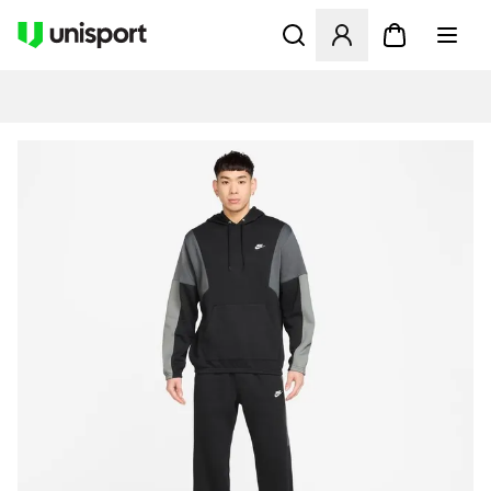
Åbner en Modal til at logge 