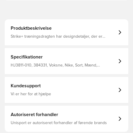
Produktbeskrivelse
Strike+ træningsdragten har designdetaljer, der er
specielt skræddersyet til fodboldstjerner og et friskt,
elegant look, der er skabt til bevægelse. Den
tætsiddende pasform og det bløde, svedtransporterende
strikstof holder dig tør og fokuseret, når du varmer op og
Specifikationer
uden for banen.
HJ3811-010, 384331, Voksne, Nike, Sort, Mænd,
Træningsdragt, Lang, Lange ærmer
Kundesupport
Vi er her for at hjælpe
Autoriseret forhandler
Unisport er autoriseret forhandler af førende brands