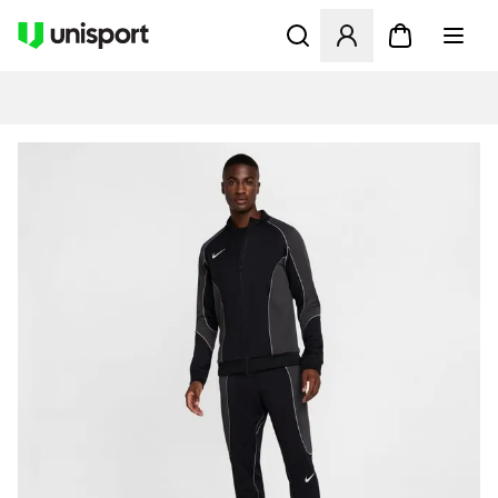
Åbner en Modal til at logge 